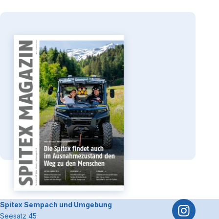
Spitex Magazin
3
2026
Die Spitex und der
Ausnahmezustand
zum Spitex-Magazin
Footerbereich
~Kontaktinformationen
Spitex Sempach und Umgebung
Seesatz 45