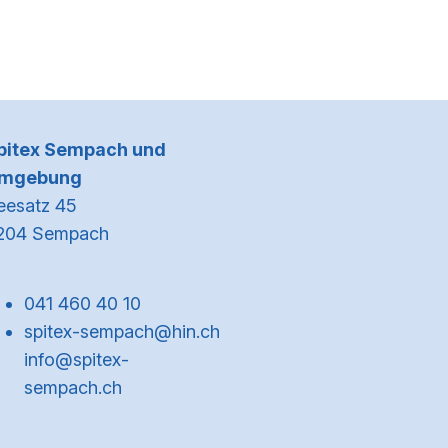
Kontaktinformationen
pitex Sempach und
mgebung
eesatz 45
204 Sempach
041 460 40 10
spitex-sempach@hin.ch
info@spitex-
sempach.ch