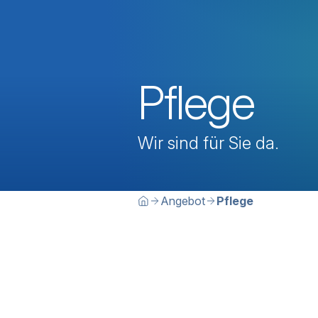
Pflege
Wir sind für Sie da.
Breadcrumbn
Sie befinden sich hier:
Angebot
Pflege
Home