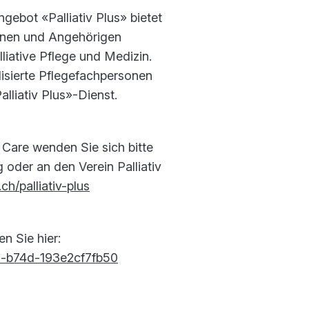
gebot «Palliativ Plus» bietet
fenen und Angehörigen
lliative Pflege und Medizin.
lisierte Pflegefachpersonen
lliativ Plus»-Dienst.
 Care wenden Sie sich bitte
der an den Verein Palliativ
ch/palliativ-plus
n Sie hier:
a-b74d-193e2cf7fb50